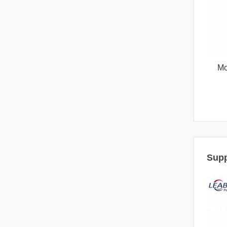
Mo
Supp