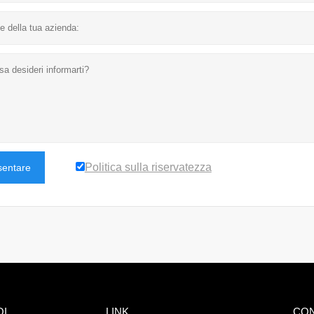
Politica sulla riservatezza
sentare
OI
LINK
CON