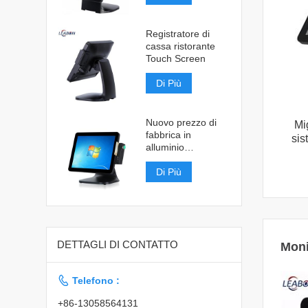
Registratore di
cassa ristorante
Touch Screen
Di Più
Nuovo prezzo di
Mi
fabbrica in
sis
alluminio
Touchscreen Pos
System
Di Più
DETTAGLI DI CONTATTO
Moni

Telefono :
+86-13058564131