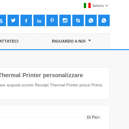
Italiano










ATTATECI
RIGUARDO A NOI
Thermal Printer personalizzare
zare acquisti,sconto Receipt Thermal Printer prezzi Prima
Di Più+