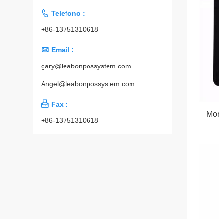

Telefono :
+86-13751310618

Email :
gary@leabonpossystem.com
Angel@leabonpossystem.com

Fax :
Mon
+86-13751310618