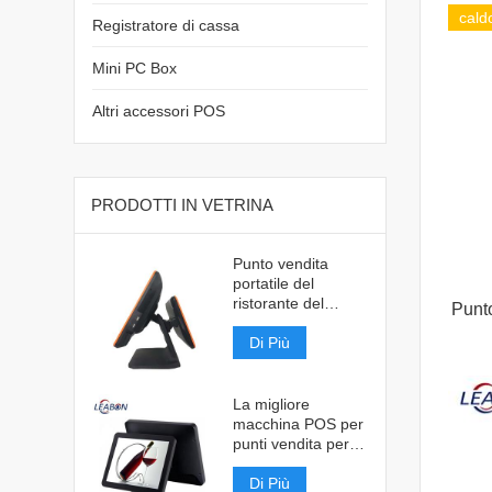
cald
Registratore di cassa
Mini PC Box
Altri accessori POS
PRODOTTI IN VETRINA
Punto vendita
portatile del
ristorante del
Punto
registratore di
cassa
Di Più
La migliore
macchina POS per
punti vendita per
ristoranti
Di Più