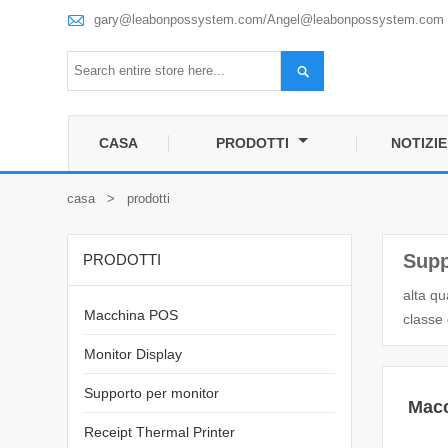

gary@leabonpossystem.com/Angel@leabonpossystem.com

CASA
PRODOTTI
NOTIZIE
casa
>
prodotti
Supp
PRODOTTI
alta qu
Macchina POS
classe 
Monitor Display
Supporto per monitor
Mac
Receipt Thermal Printer