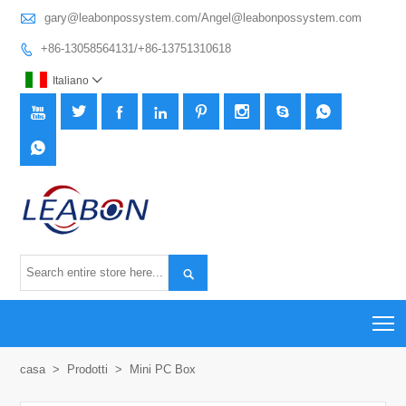

gary@leabonpossystem.com/Angel@leabonpossystem.com
+86-13058564131/+86-13751310618

Italiano











T
casa
>
Prodotti
>
Mini PC Box