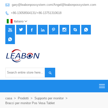

gary@leabonpossystem.com/Angel@leabonpossystem.com
+86-13058564131/+86-13751310618

Italiano











T
casa
>
Prodotti
>
Supporto per monitor
>
Bracci per monitor Pos Vesa Tablet