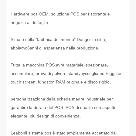
Hardware pos OEM, soluzione POS per ristorante e
negozio al dettaglio.
Situato nella "fabbrica del mondo" Dong
sol
in città,
abbiamo
6
anni di esperienza nella produzione.
Tutta la macchina POS avrà materiale ispezionare,
assemblare, prova di polvere,
standyby
scegliamo Higgstec
touch screen, Kingston RAM originale e disco rigido,
personalizzazione della scheda madre industriale per
garantire la durata del POS. POS di qualità con aspetto
elegante, più design di convenienza,
Leabon
il sistema pos è stato ampiamente accettato dal