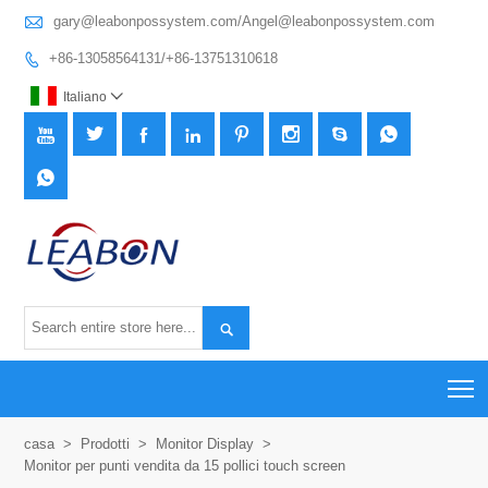

gary@leabonpossystem.com/Angel@leabonpossystem.com
+86-13058564131/+86-13751310618

Italiano











T
casa
>
Prodotti
>
Monitor Display
>
Monitor per punti vendita da 15 pollici touch screen